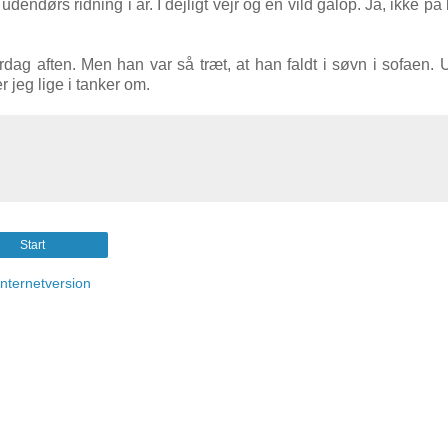
dendørs ridning i år. I dejligt vejr og en vild galop. Ja, ikke på 
dag aften. Men han var så træt, at han faldt i søvn i sofaen. 
 jeg lige i tanker om.
Start
internetversion