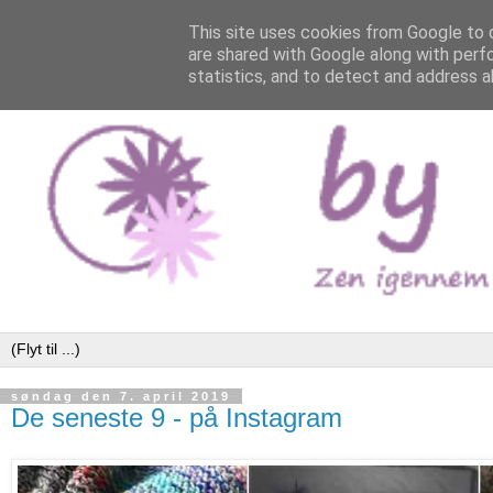
This site uses cookies from Google to d
are shared with Google along with perf
statistics, and to detect and address a
søndag den 7. april 2019
De seneste 9 - på Instagram