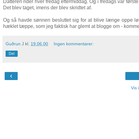
Datteren rider hver fredag eftermiddag. Og i fredags var første u
Det blev taget, imens der blev skridtet af.
Og så havde sønnen besluttet sig for at blive længe oppe lør
hæklet tæppe, som jeg faktisk har glemt at blogge om - kommer
Guðrun J
kl.
19.06.00
Ingen kommentarer:
Del
‹
Vis 