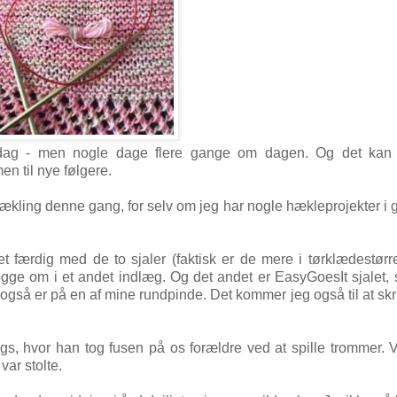
ver dag - men nogle dage flere gange om dagen. Og det kan
n til nye følgere.
 hækling denne gang, for selv om jeg har nogle hækleprojekter i 
vet færdig med de to sjaler (faktisk er de mere i tørklædestørr
logge om i et andet indlæg. Og det andet er EasyGoesIt sjalet,
 også er på en af mine rundpinde. Det kommer jeg også til at skr
s, hvor han tog fusen på os forældre ved at spille trommer. V
var stolte.