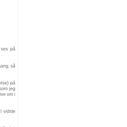
 ses på
gang, så
else) på
 som jeg
ive om i
i vidste