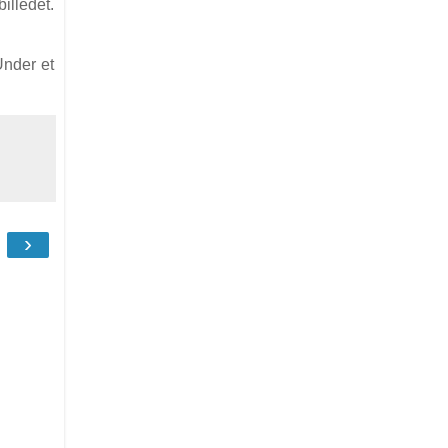
billedet.
Under et
›