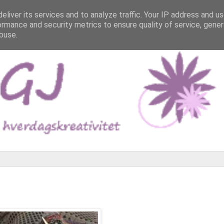
eliver its services and to analyze traffic. Your IP address and u
ormance and security metrics to ensure quality of service, gene
buse.