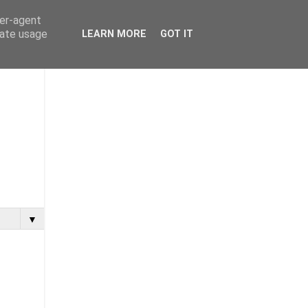
ser-agent
rate usage
LEARN MORE
GOT IT
▼