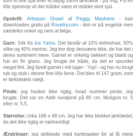
som et lille sjal eller et dejlig varmt tørklæde - på mig. På en
lille spirrevip vil det måske være et middel stort sjal.
Opskrift:
Arlequin Shawl af Peggy Maxheim
- kan
downloades gratis på
Ravelry.com
- den er på engelsk men
særdeles enkel og nem at følge.
Garn:
Silk fra
Ice Yarns
. Det består af 10% kidmohair, 50%
silke og 40% merino. Jeg tror dog desværre ikke, de har det i
deres sortiment mere. Garnet er virkelig lækkert og blødt og
har en fin glans. Jeg brugte tre tråde, da det er spundet
meget fint. Jeg fandt garnet i mit lager - Yay! - og har nu brugt
rub og stub i denne fine lilla farve. Det blev til 147 gram, som
er tørklædets vægt.
Pinde:
jeg husker ikke rigtig, hvad nummer pinde, jeg
brugte. Det var en Addi rundpind på 80 cm. Muligvis nr. 5
eller nr. 5,5.
Størrelse:
cirka 166 x 48 cm. Jeg har ikke blokket tørklædet,
da det ikke rigtig er nødvendigt.
Ændringer:
jeg strikkede med kantmasker for at få mere