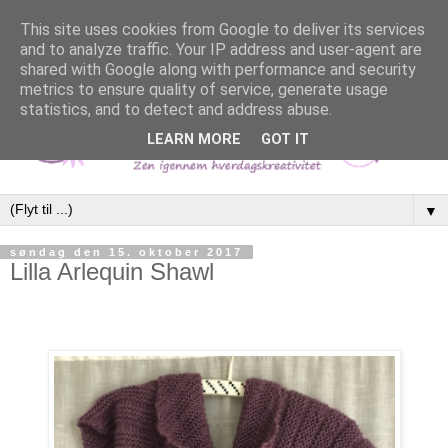
This site uses cookies from Google to deliver its services
and to analyze traffic. Your IP address and user-agent are
shared with Google along with performance and security
metrics to ensure quality of service, generate usage
statistics, and to detect and address abuse.
LEARN MORE
GOT IT
▼
søndag den 15. oktober 2017
Lilla Arlequin Shawl