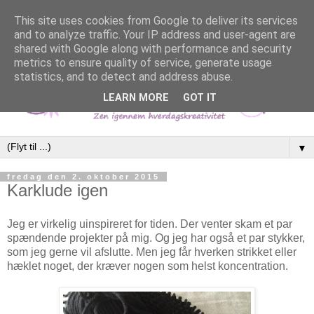
This site uses cookies from Google to deliver its services
and to analyze traffic. Your IP address and user-agent are
shared with Google along with performance and security
metrics to ensure quality of service, generate usage
statistics, and to detect and address abuse.
LEARN MORE
GOT IT
▼
fredag den 2. oktober 2015
Karklude igen
Jeg er virkelig uinspireret for tiden. Der venter skam et par
spændende projekter på mig. Og jeg har også et par stykker,
som jeg gerne vil afslutte. Men jeg får hverken strikket eller
hæklet noget, der kræver nogen som helst koncentration.