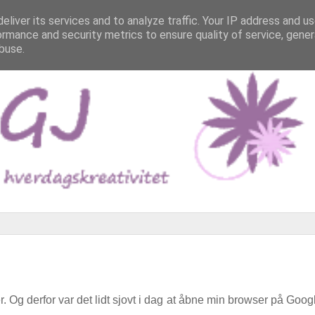
eliver its services and to analyze traffic. Your IP address and u
ormance and security metrics to ensure quality of service, gene
buse.
r. Og derfor var det lidt sjovt i dag at åbne min browser på Goog