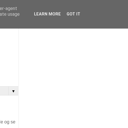
ser-agent
rate usage
LEARN MORE
GOT IT
▼
le og se