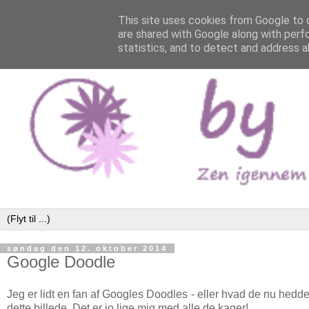
This site uses cookies from Google to d
are shared with Google along with perf
statistics, and to detect and address a
søndag den 12. oktober 2014
Google Doodle
Jeg er lidt en fan af Googles Doodles - eller hvad de nu hedde
dette billede. Det er jo lige mig med alle de kager!