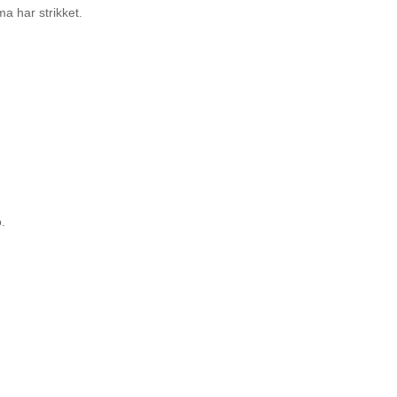
a har strikket.
o.