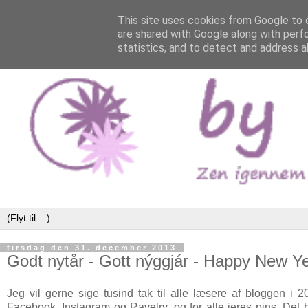
This site uses cookies from Google to d
are shared with Google along with perf
statistics, and to detect and address a
tirsdag den 31. december 2013
Godt nytår - Gott nýggjár - Happy New Y
Jeg vil gerne sige tusind tak til alle læsere af bloggen i
Facebook, Instagram og Ravelry, og for alle jeres pins. Det h