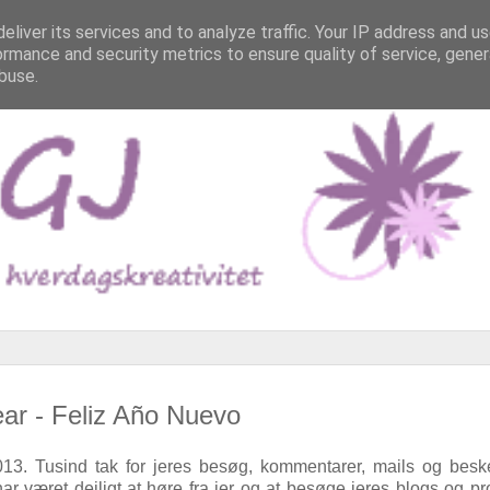
eliver its services and to analyze traffic. Your IP address and u
ormance and security metrics to ensure quality of service, gene
buse.
ear - Feliz Año Nuevo
 2013. Tusind tak for jeres besøg, kommentarer, mails og bes
ar været dejligt at høre fra jer og at besøge jeres blogs og pro