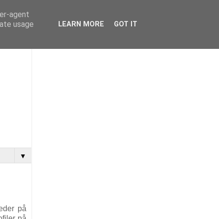
ser-agent
rate usage
LEARN MORE
GOT IT
▼
keder på
filer på