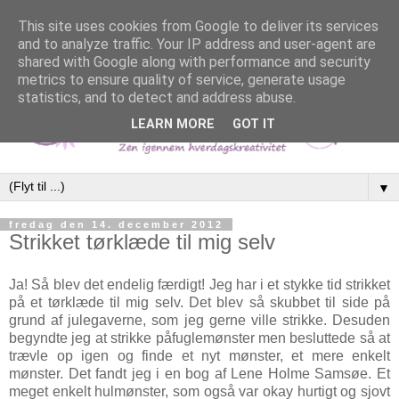
This site uses cookies from Google to deliver its services
and to analyze traffic. Your IP address and user-agent are
shared with Google along with performance and security
metrics to ensure quality of service, generate usage
statistics, and to detect and address abuse.
LEARN MORE
GOT IT
▼
fredag den 14. december 2012
Strikket tørklæde til mig selv
Ja! Så blev det endelig færdigt! Jeg har i et stykke tid strikket
på et tørklæde til mig selv. Det blev så skubbet til side på
grund af julegaverne, som jeg gerne ville strikke. Desuden
begyndte jeg at strikke påfuglemønster men besluttede så at
trævle op igen og finde et nyt mønster, et mere enkelt
mønster. Det fandt jeg i en bog af Lene Holme Samsøe. Et
meget enkelt hulmønster, som også var okay hurtigt og sjovt