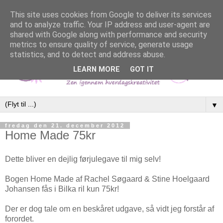
This site uses cookies from Google to deliver its services
and to analyze traffic. Your IP address and user-agent are
shared with Google along with performance and security
metrics to ensure quality of service, generate usage
statistics, and to detect and address abuse.
LEARN MORE
GOT IT
▼
fredag den 21. december 2012
Home Made 75kr
Dette bliver en dejlig førjulegave til mig selv!
Bogen Home Made af Rachel Søgaard & Stine Hoelgaard
Johansen fås i Bilka ril kun 75kr!
Der er dog tale om en beskåret udgave, så vidt jeg forstår af
forordet.