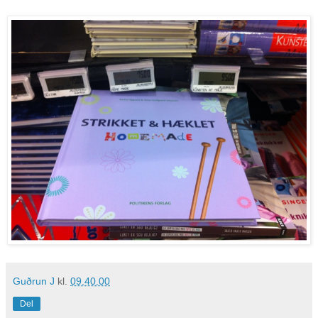
Guðrun J
kl.
09.40.00
Del