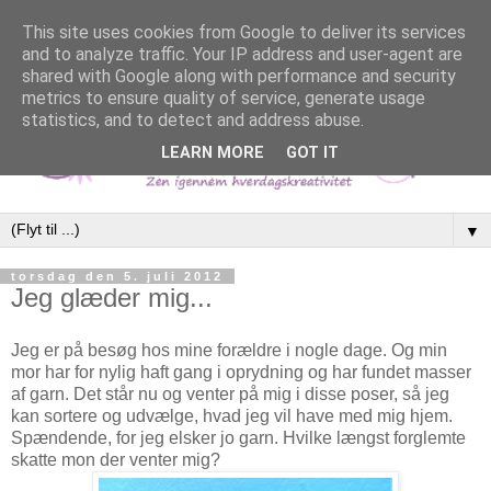
This site uses cookies from Google to deliver its services
and to analyze traffic. Your IP address and user-agent are
shared with Google along with performance and security
metrics to ensure quality of service, generate usage
statistics, and to detect and address abuse.
LEARN MORE
GOT IT
▼
torsdag den 5. juli 2012
Jeg glæder mig...
Jeg er på besøg hos mine forældre i nogle dage. Og min
mor har for nylig haft gang i oprydning og har fundet masser
af garn. Det står nu og venter på mig i disse poser, så jeg
kan sortere og udvælge, hvad jeg vil have med mig hjem.
Spændende, for jeg elsker jo garn. Hvilke længst forglemte
skatte mon der venter mig?