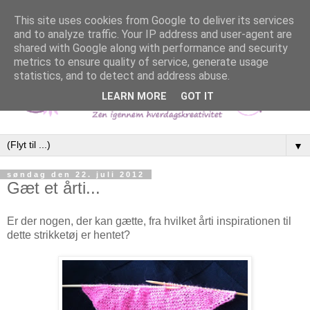
This site uses cookies from Google to deliver its services
and to analyze traffic. Your IP address and user-agent are
shared with Google along with performance and security
metrics to ensure quality of service, generate usage
statistics, and to detect and address abuse.
LEARN MORE
GOT IT
▼
søndag den 22. juli 2012
Gæt et årti...
Er der nogen, der kan gætte, fra hvilket årti inspirationen til
dette strikketøj er hentet?