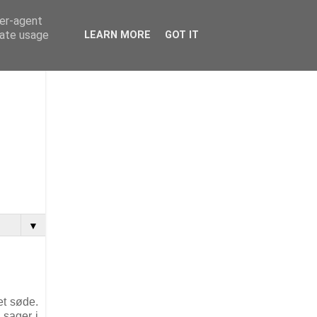
ser-agent
rate usage
LEARN MORE
GOT IT
▼
et søde.
 sager i