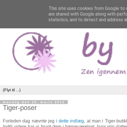
This site uses cookies from Google to d
are shared with Google along with perf
statistics, and to detect and address a
mandag den 19. marts 2012
Tiger-poser
Forleden dag nævnte jeg
i dette indlæg
, at man i Tiger-but
Indtil videre har vi brugt dem i børneværelset, hvor min datt