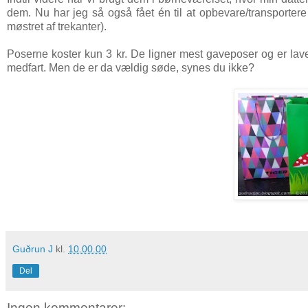
dem. Nu har jeg så også fået én til at opbevare/transportere
møstret af trekanter).
Poserne koster kun 3 kr. De ligner mest gaveposer og er lavet
medfart. Men de er da vældig søde, synes du ikke?
Guðrun J
kl.
10.00.00
Del
Ingen kommentarer: