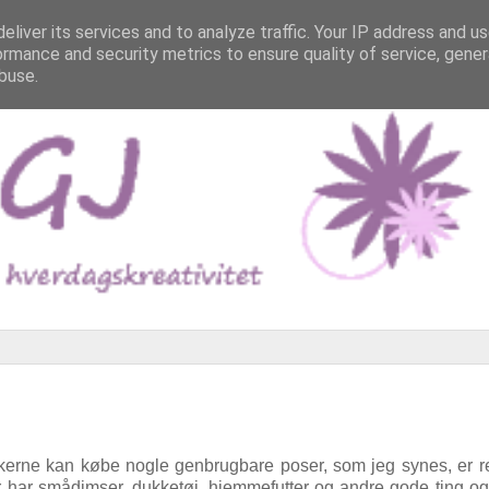
eliver its services and to analyze traffic. Your IP address and u
ormance and security metrics to ensure quality of service, gene
buse.
ikkerne kan købe nogle genbrugbare poser, som jeg synes, er r
er har smådimser, dukketøj, hjemmefutter og andre gode ting og