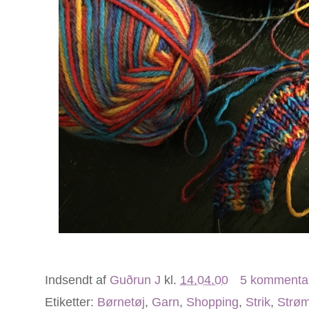
Indsendt af
Guðrun J
kl.
14.04.00
5 kommenta
Etiketter:
Børnetøj
,
Garn
,
Shopping
,
Strik
,
Strø