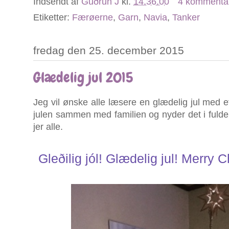
Indsendt af
Guðrun J
kl.
14.36.00
4 kommenta
Etiketter:
Færøerne
,
Garn
,
Navia
,
Tanker
fredag den 25. december 2015
Glædelig jul 2015
Jeg vil ønske alle læsere en glædelig jul med et 
julen sammen med familien og nyder det i fulde d
jer alle.
Gleðilig jól! Glædelig jul! Merry 