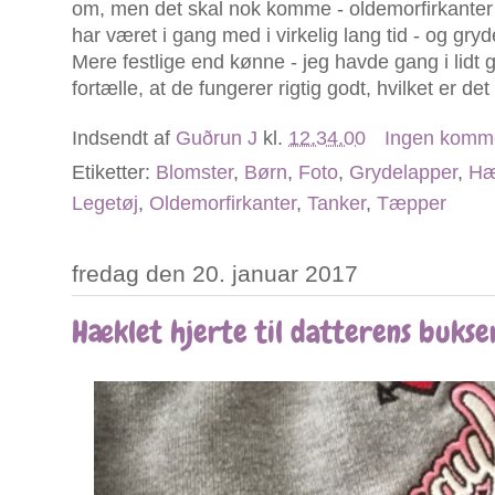
om, men det skal nok komme - oldemorfirkanter 
har været i gang med i virkelig lang tid - og gry
Mere festlige end kønne - jeg havde gang i lidt 
fortælle, at de fungerer rigtig godt, hvilket er det
Indsendt af
Guðrun J
kl.
12.34.00
Ingen komm
Etiketter:
Blomster
,
Børn
,
Foto
,
Grydelapper
,
Hæ
Legetøj
,
Oldemorfirkanter
,
Tanker
,
Tæpper
fredag den 20. januar 2017
Hæklet hjerte til datterens bukse