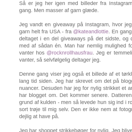
Så er jeg her igen med billeder fra Instagra
gang. Men masser af garn glæde.
Jeg vandt en giveaway på Instagram, hvor jeg
garn helt fra USA - fra
@kateandlottie
. En gang
deltaget i en del giveaways på det sidste, og
med af sådan én. Man har nemlig mulighed for at
vanter hos
@rocknrollhausfrau
. Jeg er temmeli
vanter, så selvfølgelig deltager jeg.
Denne gang viser jeg også et billede af et tør
lang tid siden. Jeg har skrevet om det på blogg
nuancer. Desuden har jeg for nylig strikket et 
har blogget om. Det kommer senere. Datteren s
grund af kulden - men så levede hun sig ind i r
sort trøje til mig selv. Den er ikke nem at foto
dejlig at have på.
Jeg har shoppet strikkebøger for nylig. Jeg blive