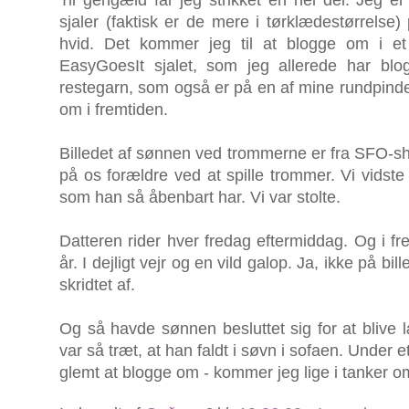
Til gengæld får jeg strikket en hel del. Jeg er
sjaler (faktisk er de mere i tørklædestørrelse)
hvid. Det kommer jeg til at blogge om i e
EasyGoesIt sjalet, som jeg allerede har bl
restegarn, som også er på en af mine rundpinde.
om i fremtiden.
Billedet af sønnen ved trommerne er fra SFO-sho
på os forældre ved at spille trommer. Vi vidst
som han så åbenbart har. Vi var stolte.
Datteren rider hver fredag eftermiddag. Og i fr
år. I dejligt vejr og en vild galop. Ja, ikke på bi
skridtet af.
Og så havde sønnen besluttet sig for at blive
var så træt, at han faldt i søvn i sofaen. Under 
glemt at blogge om - kommer jeg lige i tanker 