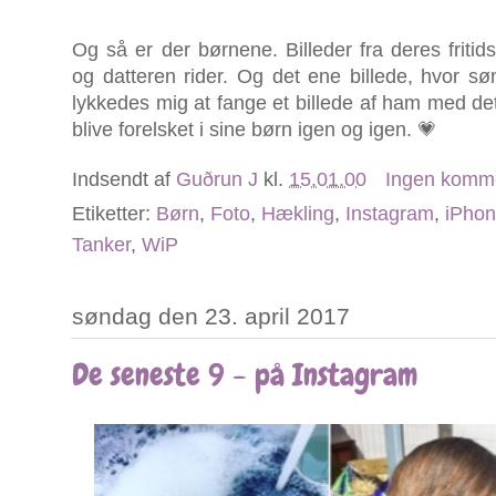
Og så er der børnene. Billeder fra deres fritids
og datteren rider. Og det ene billede, hvor s
lykkedes mig at fange et billede af ham med det
blive forelsket i sine børn igen og igen. 💗
Indsendt af
Guðrun J
kl.
15.01.00
Ingen komm
Etiketter:
Børn
,
Foto
,
Hækling
,
Instagram
,
iPhon
Tanker
,
WiP
søndag den 23. april 2017
De seneste 9 - på Instagram