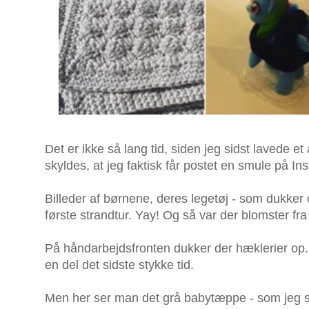
Det er ikke så lang tid, siden jeg sidst lavede e
skyldes, at jeg faktisk får postet en smule på In
Billeder af børnene, deres legetøj - som dukker 
første strandtur. Yay! Og så var der blomster 
På håndarbejdsfronten dukker der hæklerier op. Sj
en del det sidste stykke tid.
Men her ser man det grå babytæppe - som jeg st