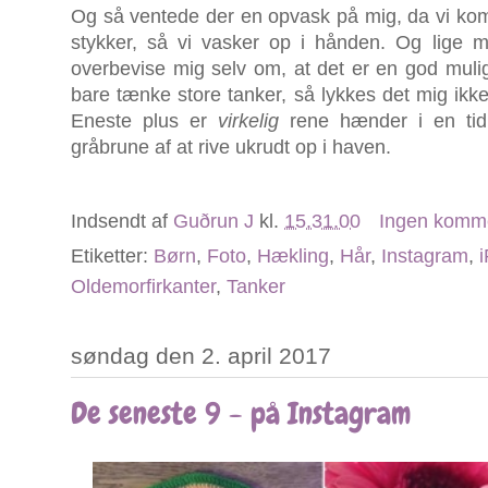
Og så ventede der en opvask på mig, da vi ko
stykker, så vi vasker op i hånden. Og lige m
overbevise mig selv om, at det er en god mulig
bare tænke store tanker, så lykkes det mig ikke
Eneste plus er
virkelig
rene hænder i en tid
gråbrune af at rive ukrudt op i haven.
Indsendt af
Guðrun J
kl.
15.31.00
Ingen komm
Etiketter:
Børn
,
Foto
,
Hækling
,
Hår
,
Instagram
,
Oldemorfirkanter
,
Tanker
søndag den 2. april 2017
De seneste 9 - på Instagram