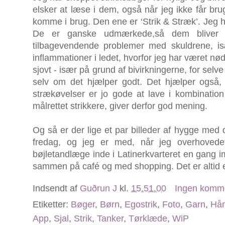
elsker at læse i dem, også når jeg ikke får bru
komme i brug. Den ene er ‘Strik & Stræk’. Jeg h
De er ganske udmærkede,så dem bliver 
tilbagevendende problemer med skuldrene, is
inflammationer i ledet, hvorfor jeg har været nødt 
sjovt - især på grund af bivirkningerne, for selv
selv om det hjælper godt. Det hjælper også,
strækøvelser er jo gode at lave i kombination
målrettet strikkere, giver derfor god mening.
Og så er der lige et par billeder af hygge med d
fredag, og jeg er med, når jeg overhoved
bøjletandlæge inde i Latinerkvarteret en gang im
sammen på café og med shopping. Det er altid e
Indsendt af
Guðrun J
kl.
15.51.00
Ingen komm
Etiketter:
Bøger
,
Børn
,
Egostrik
,
Foto
,
Garn
,
Hån
App
,
Sjal
,
Strik
,
Tanker
,
Tørklæde
,
WiP