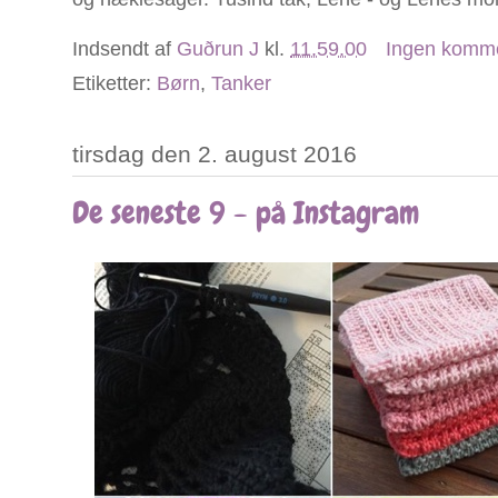
Indsendt af
Guðrun J
kl.
11.59.00
Ingen komm
Etiketter:
Børn
,
Tanker
tirsdag den 2. august 2016
De seneste 9 - på Instagram