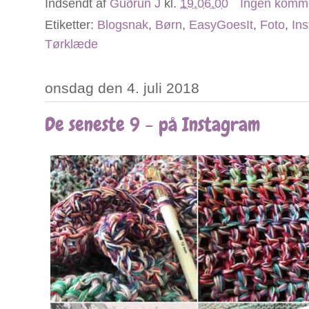
Indsendt af
Guðrun J
kl.
19.06.00
Ingen komm
Etiketter:
Blogsnak
,
Børn
,
EasyGoesIt
,
Foto
,
In
Tørklæde
onsdag den 4. juli 2018
De seneste 9 - på Instagram