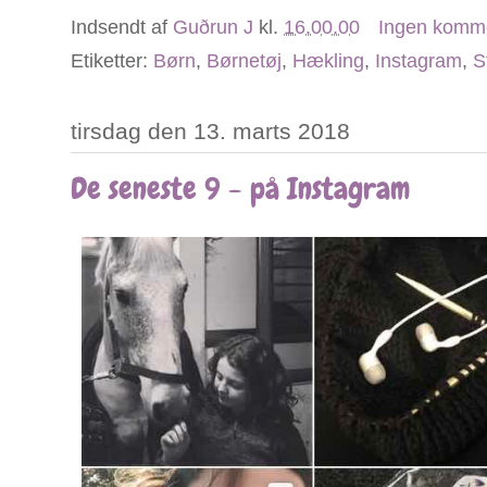
Indsendt af
Guðrun J
kl.
16.00.00
Ingen komm
Etiketter:
Børn
,
Børnetøj
,
Hækling
,
Instagram
,
S
tirsdag den 13. marts 2018
De seneste 9 - på Instagram