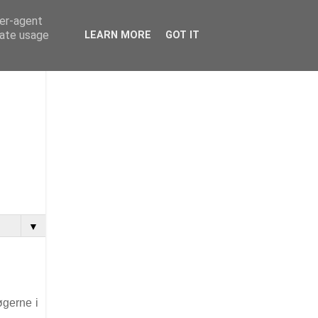
ser-agent
rate usage
LEARN MORE
GOT IT
▼
øgerne i