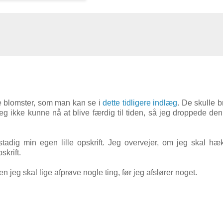
e blomster, som man kan se i
dette tidligere indlæg
. De skulle b
jeg ikke kunne nå at blive færdig til tiden, så jeg droppede den
dig min egen lille opskrift. Jeg overvejer, om jeg skal hæk
skrift.
jeg skal lige afprøve nogle ting, før jeg afslører noget.