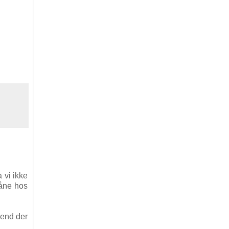
 vi ikke
 låne hos
 end der