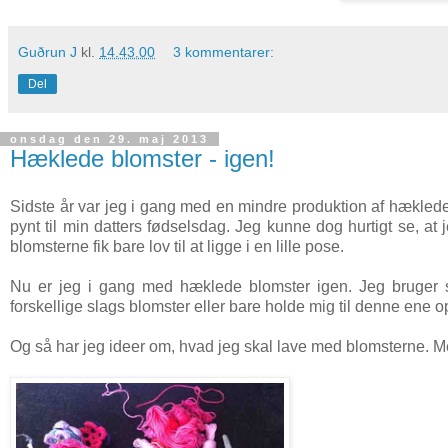
Guðrun J
kl.
14.43.00
3 kommentarer:
Del
onsdag den 29. maj 2013
Hæklede blomster - igen!
Sidste år var jeg i gang med en mindre produktion af hækled
pynt til min datters fødselsdag. Jeg kunne dog hurtigt se, at 
blomsterne fik bare lov til at ligge i en lille pose.
Nu er jeg i gang med hæklede blomster igen. Jeg bruger sta
forskellige slags blomster eller bare holde mig til denne ene op
Og så har jeg ideer om, hvad jeg skal lave med blomsterne. Men 