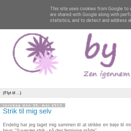
This site uses cookies from Google to d
are shared with Google along with perf
statistics, and to detect and address a
torsdag den 30. maj 2013
Strik til mig selv
Endelig har jeg taget mig sammen til at strikke en trøje til
brug: "Suveræn strik - på den feminine måde".