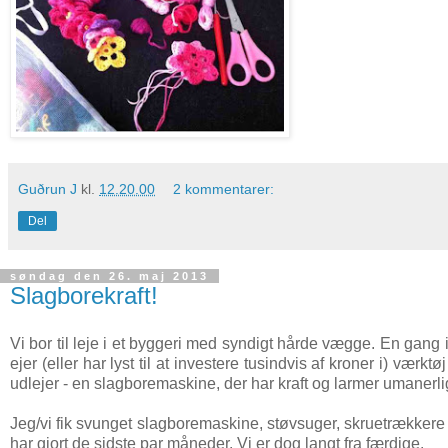
Guðrun J
kl.
12.20.00
2 kommentarer:
Del
søndag den 26. maj 2013
Slagborekraft!
Vi bor til leje i et byggeri med syndigt hårde vægge. En ga
ejer (eller har lyst til at investere tusindvis af kroner i) værktø
udlejer - en slagboremaskine, der har kraft og larmer umanerl
Jeg/vi fik svunget slagboremaskine, støvsuger, skruetrækkere
har gjort de sidste par måneder. Vi er dog langt fra færdige.