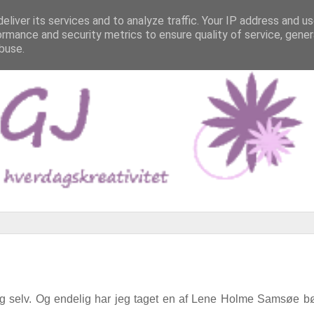
eliver its services and to analyze traffic. Your IP address and u
ormance and security metrics to ensure quality of service, gene
buse.
 mig selv. Og endelig har jeg taget en af Lene Holme Samsøe b